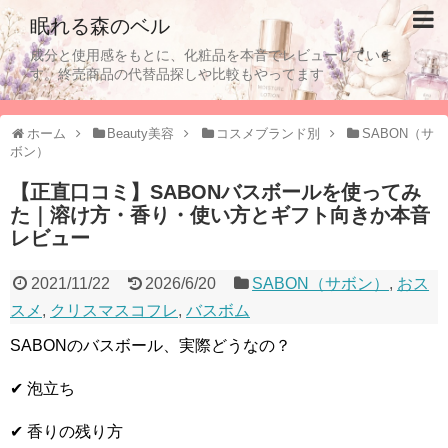
眠れる森のベル
成分と使用感をもとに、化粧品を本音でレビューしていま
す。終売商品の代替品探しや比較もやってます
ホーム
Beauty美容
コスメブランド別
SABON（サ
ボン）
【正直口コミ】SABONバスボールを使ってみ
た｜溶け方・香り・使い方とギフト向きか本音
レビュー
2021/11/22
2026/6/20
SABON（サボン）
,
おス
スメ
,
クリスマスコフレ
,
バスボム
SABONのバスボール、実際どうなの？
✔ 泡立ち
✔ 香りの残り方