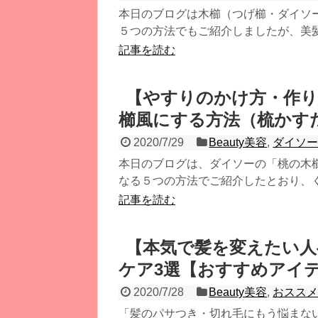
本日のブログは木櫛（つげ櫛・ダイソ
５つの方法でもご紹介しましたが、美髪に
記事を読む
【やすりのかけ方・作り
櫛風にする方法（梳かす
2020/7/29
Beauty美容
,
ダイソー
本日のブログは、ダイソーの「桃の木
なる５つの方法でご紹介したとおり、くし
記事を読む
【本気で髪を変えたい人
ケア3選【おすすめアイ
2020/7/28
Beauty美容
,
おスス
「髪のパサつき・切れ毛にもう悩まな