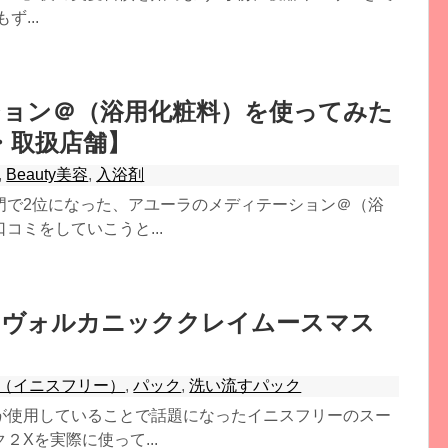
...
ョン＠（浴用化粧料）を使ってみた
・取扱店舗】
,
Beauty美容
,
入浴剤
門で2位になった、アユーラのメディテーション＠（浴
コミをしていこうと...
ーヴォルカニッククレイムースマス
free（イニスフリー）
,
パック
,
洗い流すパック
が使用していることで話題になったイニスフリーのスー
Xを実際に使って...