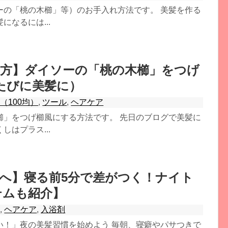
ーの「桃の木櫛」等）のお手入れ方法です。 美髪を作る
なるには...
方】ダイソーの「桃の木櫛」をつげ
たびに美髪に）
（100均）
,
ツール
,
ヘアケア
櫛」をつげ櫛風にする方法です。 先日のブログで美髪に
はプラス...
へ】寝る前5分で差がつく！ナイト
テムも紹介】
メ
,
ヘアケア
,
入浴剤
い！」夜の美髪習慣を始めよう 毎朝、寝癖やパサつきで