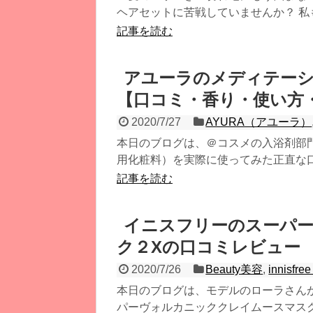
ヘアセットに苦戦していませんか？ 私もず
記事を読む
アユーラのメディテーシ
【口コミ・香り・使い方
2020/7/27
AYURA（アユーラ）
本日のブログは、＠コスメの入浴剤部
用化粧料）を実際に使ってみた正直な口
記事を読む
イニスフリーのスーパ
ク２Xの口コミレビュー
2020/7/26
Beauty美容
,
innis
本日のブログは、モデルのローラさん
パーヴォルカニッククレイムースマスク２