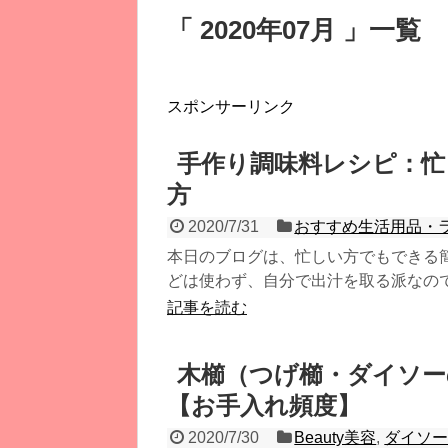
「 2020年07月 」一覧
スポンサーリンク
手作り調味料レシピ：忙
方
2020/7/31
おすすめ生活用品・
本日のブログは、忙しい方でもできる
どは使わず、自分で出汁を取る派なのです
記事を読む
木櫛（つげ櫛・ダイソー
【お手入れ頻度】
2020/7/30
Beauty美容
,
ダイソー