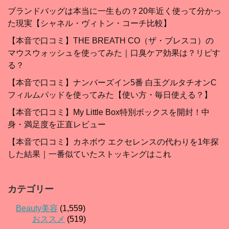
ブランドバッグは本当に一生もの？20年近く使って分かっ
た現実【シャネル・ヴィトン・コーチ比較】
【本音で口コミ】THE BREATH CO（ザ・ブレスコ）の
マウスウォッシュを使ってみた｜口臭ケア効果は？リピす
る？
【本音で口コミ】ナンバーズイン5番 白玉グルタチオンC
フィルムパッドを使ってみた【使い方・毎日使える？】
【本音で口コミ】My Little Box特別ボックスを開封！中
身・満足度を正直レビュー
【本音で口コミ】カネボウ エクセレンスの代わりを1年探
した結果｜一番似ていたストッキングはこれ
カテゴリー
Beauty美容
(1,559)
おススメ
(519)