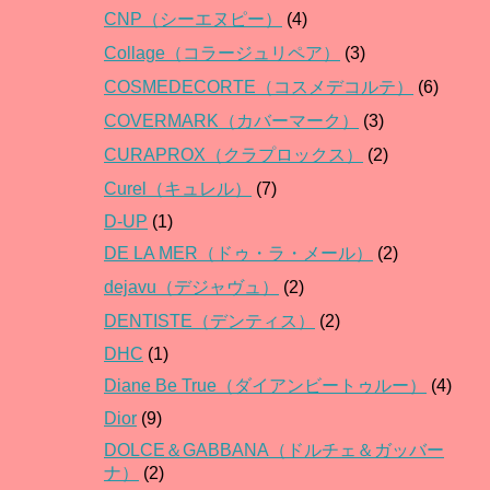
CNP（シーエヌピー）
(4)
Collage（コラージュリペア）
(3)
COSMEDECORTE（コスメデコルテ）
(6)
COVERMARK（カバーマーク）
(3)
CURAPROX（クラプロックス）
(2)
Curel（キュレル）
(7)
D-UP
(1)
DE LA MER（ドゥ・ラ・メール）
(2)
dejavu（デジャヴュ）
(2)
DENTISTE（デンティス）
(2)
DHC
(1)
Diane Be True（ダイアンビートゥルー）
(4)
Dior
(9)
DOLCE＆GABBANA（ドルチェ＆ガッバー
ナ）
(2)