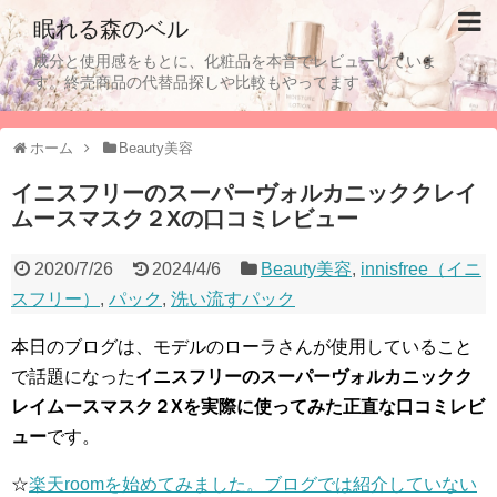
眠れる森のベル
成分と使用感をもとに、化粧品を本音でレビューしていま
す。終売商品の代替品探しや比較もやってます
ホーム
Beauty美容
イニスフリーのスーパーヴォルカニッククレイ
ムースマスク２Xの口コミレビュー
2020/7/26
2024/4/6
Beauty美容
,
innisfree（イニ
スフリー）
,
パック
,
洗い流すパック
本日のブログは、モデルのローラさんが使用していること
で話題になった
イニスフリーのスーパーヴォルカニックク
レイムースマスク２Xを実際に使ってみた正直な口コミレビ
ュー
です。
☆
楽天roomを始めてみました。ブログでは紹介していない