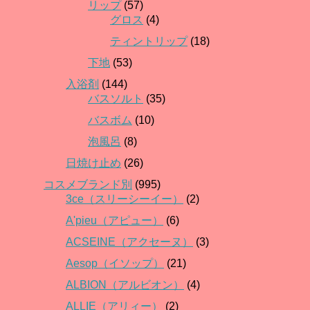
リップ
(57)
グロス
(4)
ティントリップ
(18)
下地
(53)
入浴剤
(144)
バスソルト
(35)
バスボム
(10)
泡風呂
(8)
日焼け止め
(26)
コスメブランド別
(995)
3ce（スリーシーイー）
(2)
A'pieu（アピュー）
(6)
ACSEINE（アクセーヌ）
(3)
Aesop（イソップ）
(21)
ALBION（アルビオン）
(4)
ALLIE（アリィー）
(2)