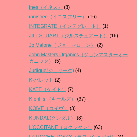
ines（イネス）
(3)
innisfree（イニスフリー）
(16)
INTEGRATE（インテグレート）
(1)
JILL STUART（ジルスチュアート）
(16)
Jo Malone（ジョーマローン）
(2)
John Masters Organics（ジョンマスターオー
ガニック）
(5)
Jurlique(ジュリーク)
(4)
K-パレット
(2)
KATE（ケイト）
(7)
Kiehl’ｓ（キールズ）
(37)
KOIVE（コイヴ）
(3)
KUNDAL(クンダル）
(8)
L'OCCITANE（ロクシタン）
(63)
LA ROCHE POSAY（ラロッシュポゼ）
(4)