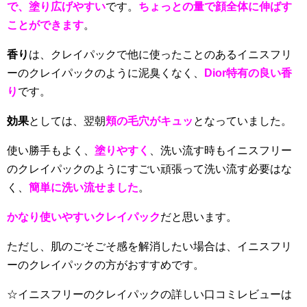
で、塗り広げやすい
です。
ちょっとの量で顔全体に伸ばす
ことができます
。
香り
は、クレイパックで他に使ったことのあるイニスフリ
ーのクレイパックのように泥臭くなく、
Dior特有の良い香
り
です。
効果
としては、翌朝
頬の毛穴がキュッ
となっていました。
使い勝手もよく、
塗りやすく
、洗い流す時もイニスフリー
のクレイパックのようにすごい頑張って洗い流す必要はな
く、
簡単に洗い流せました
。
かなり使いやすいクレイパック
だと思います。
ただし、肌のごそごそ感を解消したい場合は、イニスフリ
ーのクレイパックの方がおすすめです。
☆イニスフリーのクレイパックの詳しい口コミレビューは