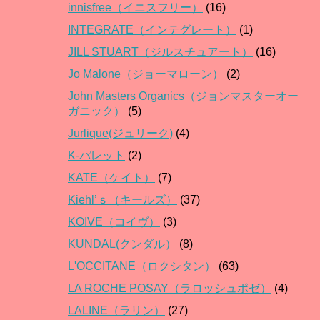
innisfree（イニスフリー）
(16)
INTEGRATE（インテグレート）
(1)
JILL STUART（ジルスチュアート）
(16)
Jo Malone（ジョーマローン）
(2)
John Masters Organics（ジョンマスターオー
ガニック）
(5)
Jurlique(ジュリーク)
(4)
K-パレット
(2)
KATE（ケイト）
(7)
Kiehl’ｓ（キールズ）
(37)
KOIVE（コイヴ）
(3)
KUNDAL(クンダル）
(8)
L'OCCITANE（ロクシタン）
(63)
LA ROCHE POSAY（ラロッシュポゼ）
(4)
LALINE（ラリン）
(27)