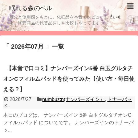
眠れる森のベル
成分と使用感をもとに、化粧品を本音でレビューしていま
す。終売商品の代替品探しや比較もやってます
「 2026年07月 」一覧
【本音で口コミ】ナンバーズイン5番 白玉グルタチ
オンCフィルムパッドを使ってみた【使い方・毎日使
える？】
2026/7/27
numbuz:n(ナンバーズイン）
,
トナーパッ
ド
本日のブログは、 ナンバーズイン 5番 白玉グルタチオンC
フィルムパッド についてです。 ナンバーズインのトナーパ
ッ...