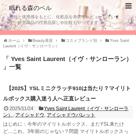
眠れる森のベル
成分と使用感をもとに、化粧品を本音でレビューしていま
す。終売商品の代替品探しや比較もやってます
ホーム
Beauty美容
コスメブランド別
Yves Saint
Laurent（イヴ・サンローラン）
「 Yves Saint Laurent（イヴ・サンローラン）
」一覧
【2025】YSLミニクラッチ910は当たり？マイリト
ルボックス購入迷う人へ正直レビュー
2025/11/24
Yves Saint Laurent（イヴ・サンローラ
ン）
,
アイシャドウ
,
アイシャドウパレット
はじめに：今年のマイリトルボックス、またYSL来たけ
ど…これ、3年前のじゃない？問題 マイリトルボックスっ