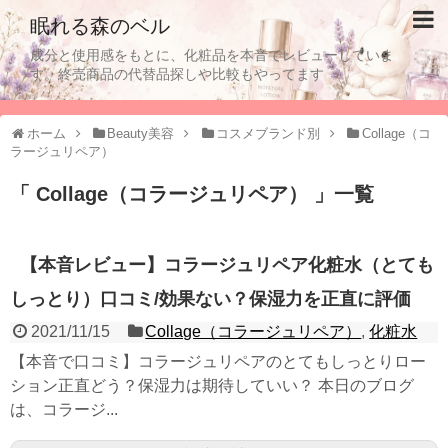
眠れる森のベル
成分と使用感をもとに、化粧品を本音でレビューしていま
す。終売商品の代替品探しや比較もやってます
ホーム
Beauty美容
コスメブランド別
Collage（コ
ラージュリペア）
「 Collage（コラージュリペア） 」一覧
【本音レビュー】コラージュリペア化粧水（とても
しっとり）口コミ/効果ない？保湿力を正直に評価
2021/11/15
Collage（コラージュリペア）
,
化粧水
【本音で口コミ】コラージュリペアのとてもしっとりロー
ション正直どう？保湿力は期待していい？ 本日のブログ
は、コラージ...