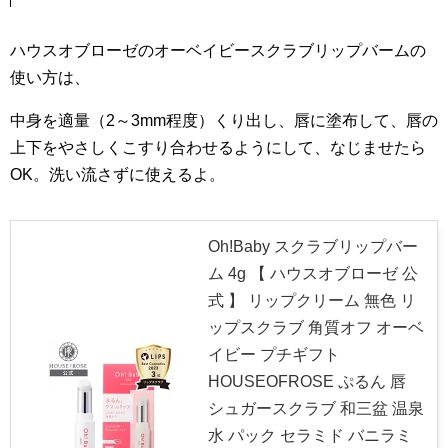
ハウスオブローゼのオーベイビースクラブリップバームの
使い方は、
中身を適量（2～3mm程度）くり出し、唇に塗布して、唇の
上下をやさしくこすり合わせるようにして、なじませたら
OK。洗い流さずに使えるよ。
Oh!Baby スクラブリップバー
ム 4g 【 ハウスオブローゼ 公
式 】 リップクリーム 無色 リ
ップスクラブ 角質オフ オーベ
イビー プチギフト
HOUSEOFROSE ぷるん 唇
シュガースクラブ 和三盆 温泉
水 パック セラミド バニラミ