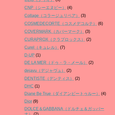
CNP（シーエヌピー）
(4)
Collage（コラージュリペア）
(3)
COSMEDECORTE（コスメデコルテ）
(6)
COVERMARK（カバーマーク）
(3)
CURAPROX（クラプロックス）
(2)
Curel（キュレル）
(7)
D-UP
(1)
DE LA MER（ドゥ・ラ・メール）
(2)
dejavu（デジャヴュ）
(2)
DENTISTE（デンティス）
(2)
DHC
(1)
Diane Be True（ダイアンビートゥルー）
(4)
Dior
(9)
DOLCE＆GABBANA（ドルチェ＆ガッバー
ナ）
(2)