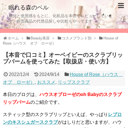
眠れる森のベル
成分と使用感をもとに、化粧品を本音でレビューしていま
す。終売商品の代替品探しや比較もやってます
ホーム
Beauty美容
コスメブランド別
House of
Rose（ハウス オブ ローゼ）
【本音で口コミ】オーベイビーのスクラブリッ
プバームを使ってみた【取扱店・使い方】
2022/12/4
2024/9/14
House of Rose（ハウス
オブ ローゼ）
,
おススメ
,
リップスクラブ
本日のブログは、
ハウスオブローゼのoh Babyのスクラブ
リップバーム
のご紹介です。
スティック型のスクラブリップといえば、やっぱり
レブロ
ンのキスシュガースクラブ
がはしりだと思いますが、ハウ