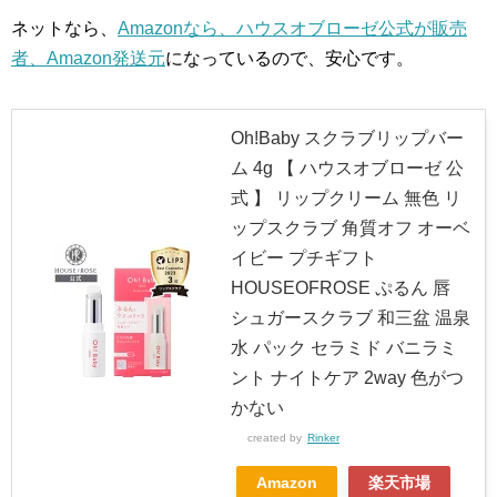
ネットなら、
Amazonなら、ハウスオブローゼ公式が販売
者、Amazon発送元
になっているので、安心です。
Oh!Baby スクラブリップバー
ム 4g 【 ハウスオブローゼ 公
式 】 リップクリーム 無色 リ
ップスクラブ 角質オフ オーベ
イビー プチギフト
HOUSEOFROSE ぷるん 唇
シュガースクラブ 和三盆 温泉
水 パック セラミド バニラミ
ント ナイトケア 2way 色がつ
かない
created by
Rinker
Amazon
楽天市場