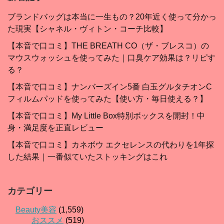
ブランドバッグは本当に一生もの？20年近く使って分かっ
た現実【シャネル・ヴィトン・コーチ比較】
【本音で口コミ】THE BREATH CO（ザ・ブレスコ）の
マウスウォッシュを使ってみた｜口臭ケア効果は？リピす
る？
【本音で口コミ】ナンバーズイン5番 白玉グルタチオンC
フィルムパッドを使ってみた【使い方・毎日使える？】
【本音で口コミ】My Little Box特別ボックスを開封！中
身・満足度を正直レビュー
【本音で口コミ】カネボウ エクセレンスの代わりを1年探
した結果｜一番似ていたストッキングはこれ
カテゴリー
Beauty美容
(1,559)
おススメ
(519)