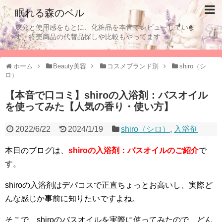
眠れる森のベル
成分と使用感をもとに、化粧品を本音でレビューしていま
す。終売商品の代替品探しや比較もやってます
ホーム
Beauty美容
コスメブランド別
shiro（シ
ロ）
【本音で口コミ】shiroの入浴剤：バスオイル
を使ってみた【人気の香り・使い方】
2022/6/22
2024/1/19
shiro（シロ）
,
入浴剤
本日のブログは、
shiroの入浴剤：バスオイルのご紹介
で
す。
shiroの入浴剤はデパコスで正直ちょっとお高いし、実際ど
んな感じか事前に知りたいですよね。
そこで、shiroのバスオイルを実際に使ってみたので、どん