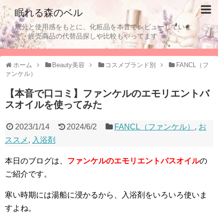
眠れる森のベル
成分と使用感をもとに、化粧品を本音でレビューしていま
す。終売商品の代替品探しや比較もやってます
ホーム
Beauty美容
コスメブランド別
FANCL（フ
ァンケル）
【本音で口コミ】ファンケルのエモリエントバ
スオイルを使ってみた
2023/1/14
2024/6/2
FANCL（ファンケル）
,
お
ススメ
,
入浴剤
本日のブログは、
ファンケルのエモリエントバスオイル
の
ご紹介です。
寒い時期には湯船に浸かるから、入浴剤をいろいろ使いま
すよね。