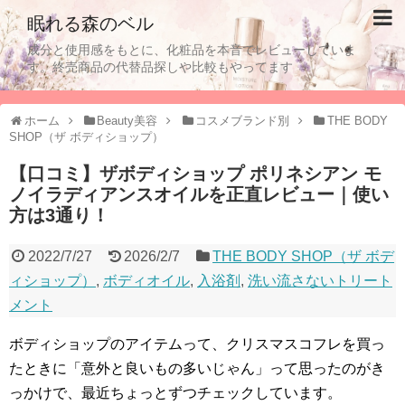
眠れる森のベル
成分と使用感をもとに、化粧品を本音でレビューしていま
す。終売商品の代替品探しや比較もやってます
ホーム
Beauty美容
コスメブランド別
THE BODY
SHOP（ザ ボディショップ）
【口コミ】ザボディショップ ポリネシアン モ
ノイラディアンスオイルを正直レビュー｜使い
方は3通り！
2022/7/27
2026/2/7
THE BODY SHOP（ザ ボデ
ィショップ）
,
ボディオイル
,
入浴剤
,
洗い流さないトリート
メント
ボディショップのアイテムって、
クリスマスコフレを買っ
たときに「意外と良いもの多いじゃん」
って思ったのがき
っかけで、
最近ちょっとずつチェックしています。