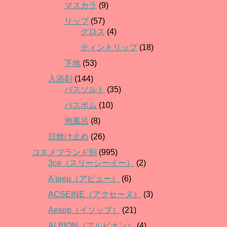
マスカラ
(9)
リップ
(57)
グロス
(4)
ティントリップ
(18)
下地
(53)
入浴剤
(144)
バスソルト
(35)
バスボム
(10)
泡風呂
(8)
日焼け止め
(26)
コスメブランド別
(995)
3ce（スリーシーイー）
(2)
A'pieu（アピュー）
(6)
ACSEINE（アクセーヌ）
(3)
Aesop（イソップ）
(21)
ALBION（アルビオン）
(4)