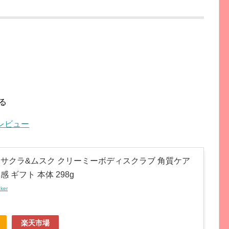
る
レビュー
ヴ) サクラ&ムスク クリーミーボディスクラブ 角質ケア
感 ギフト 本体 298g
nker
楽天市場