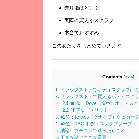
売り場はどこ？
実際に買えるスクラブ
本音でおすすめ
このあたりをまとめていきます。
Contents
[
hide
]
1.
ドラッグストアでボディスクラブはど
2.
ドラッグストアで買えるボディスクラ
2.1.
■1位：Dove（ダヴ）ボディス
2.2.
正直なデメリット
3.
■2位：Kneipp（クナイプ）シュガー
4.
■3位：TBC ボディスクラブソープ
5.
結論：プチプラで迷ったらこれ
6.
正直な話（ここが重要）