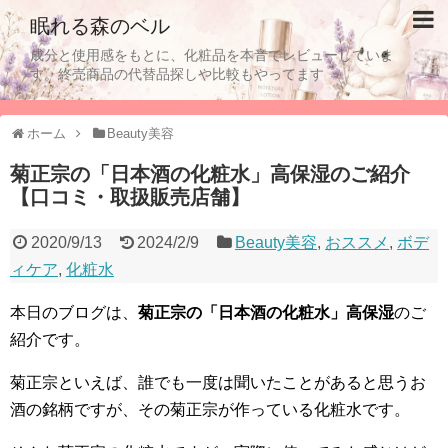
眠れる森のベル
成分と使用感をもとに、化粧品を本音でレビューしていま
す。終売商品の代替品探しや比較もやってます
ホーム
Beauty美容
菊正宗の「日本酒の化粧水」高保湿のご紹介
【口コミ・取扱販売店舗】
2020/9/13
2024/2/9
Beauty美容
,
おススメ
,
ボデ
ィケア
,
化粧水
本日のブログは、
菊正宗の「日本酒の化粧水」高保湿
のご
紹介です。
菊正宗といえば、誰でも一度は聞いたことがあると思うお
酒の銘柄ですが、その菊正宗が作っている化粧水です。