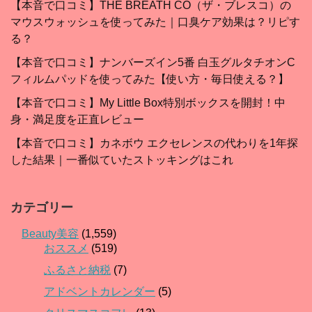
【本音で口コミ】THE BREATH CO（ザ・ブレスコ）の
マウスウォッシュを使ってみた｜口臭ケア効果は？リピす
る？
【本音で口コミ】ナンバーズイン5番 白玉グルタチオンC
フィルムパッドを使ってみた【使い方・毎日使える？】
【本音で口コミ】My Little Box特別ボックスを開封！中
身・満足度を正直レビュー
【本音で口コミ】カネボウ エクセレンスの代わりを1年探
した結果｜一番似ていたストッキングはこれ
カテゴリー
Beauty美容
(1,559)
おススメ
(519)
ふるさと納税
(7)
アドベントカレンダー
(5)