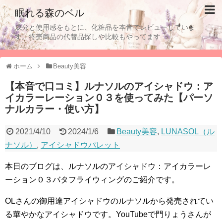
眠れる森のベル
成分と使用感をもとに、化粧品を本音でレビューしていま
す。終売商品の代替品探しや比較もやってます
ホーム
Beauty美容
【本音で口コミ】ルナソルのアイシャドウ：ア
イカラーレーション０３を使ってみた【パーソ
ナルカラー・使い方】
2021/4/10
2024/1/6
Beauty美容
,
LUNASOL（ル
ナソル）
,
アイシャドウパレット
本日のブログは、ルナソルのアイシャドウ：アイカラーレ
ーション０３バタフライウィングのご紹介です。
OLさんの御用達アイシャドウのルナソルから発売されてい
る華やかなアイシャドウです。YouTubeで門りょうさんが