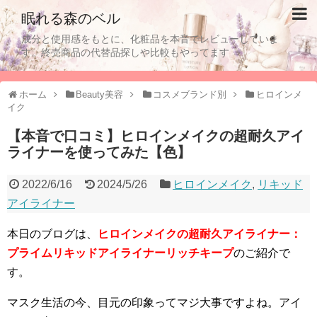
眠れる森のベル
成分と使用感をもとに、化粧品を本音でレビューしていま
す。終売商品の代替品探しや比較もやってます
ホーム
Beauty美容
コスメブランド別
ヒロインメ
イク
【本音で口コミ】ヒロインメイクの超耐久アイ
ライナーを使ってみた【色】
2022/6/16
2024/5/26
ヒロインメイク
,
リキッド
アイライナー
本日のブログは、
ヒロインメイクの超耐久アイライナー：
プライムリキッドアイライナーリッチキープ
のご紹介で
す。
マスク生活の今、目元の印象ってマジ大事ですよね。アイ