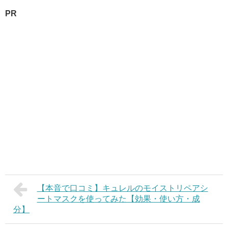
PR
【本音で口コミ】キュレルのモイストリペアシ
ートマスクを使ってみた【効果・使い方・成
分】