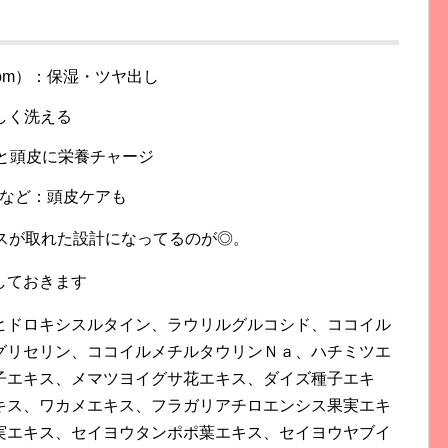
ppm）：保湿・ツヤ出し
しく洗える
髪と頭皮に栄養チャージ
など：頭皮ケアも
スが取れた設計になってるのが◎。
しておきます
ヒドロキシスルタイン、ラウリルグルコシド、ココイル
グリセリン、ココイルメチルタウリンＮａ、ハチミツエ
子エキス、メマツヨイグサ花エキス、ダイズ種子エキ
キス、ワカメエキス、フラガリアチロエンシス果実エキ
実エキス、セイヨウタンポポ葉エキス、セイヨウヤブイ