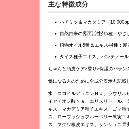
主な特徴成分
ハチミツ＆マカダミア（10,000
自然由来の界面活性剤5種：やさ
植物オイル5種＆エキス44種：
ダイズ種子エキス、パンテノール
ちゃんと頭皮ケア×香り×
保湿のバラン
気になる人のために全成分表示も記載
水、ココイルアラニンＮａ、ラウリル
イセチオン酸Ｎａ、エリスリトール、
キス、マカデミア種子エキス、ゴマ種
ス、ローブッシュブルーベリー果実エ
ス、マグワ根皮エキス、サンシュユ果