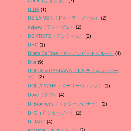
Curel（キュレル）
(7)
D-UP
(1)
DE LA MER（ドゥ・ラ・メール）
(2)
dejavu（デジャヴュ）
(2)
DENTISTE（デンティス）
(2)
DHC
(1)
Diane Be True（ダイアンビートゥルー）
(4)
Dior
(9)
DOLCE＆GABBANA（ドルチェ＆ガッバー
ナ）
(2)
DOLLY WINK（ドーリーウィンク）
(1)
Dove（ダヴ）
(4)
Dr.Bronner's（ドクターブロナー）
(2)
Dr.G（ドクタージー）
(2)
Dr.JART
(4)
ecostore（エコストア）
(2)