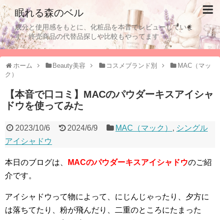
眠れる森のベル
成分と使用感をもとに、化粧品を本音でレビューしていま
す。終売商品の代替品探しや比較もやってます
ホーム
Beauty美容
コスメブランド別
MAC（マッ
ク）
【本音で口コミ】MACのパウダーキスアイシャ
ドウを使ってみた
2023/10/6
2024/6/9
MAC（マック）
,
シングル
アイシャドウ
本日のブログは、
MACのパウダーキスアイシャドウ
のご紹
介です。
アイシャドウって物によって、にじんじゃったり、夕方に
は落ちてたり、粉が飛んだり、二重のところにたまった