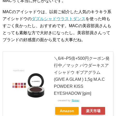
MACって本当に外しがないです。
MACのアイシャドウは、以前ご紹介した人気のキラキラ系
アイシャドウの
ダズルシャドウラストダンス
を使った時も
すごく良かったし、おすすめです。MACの美容部員さんも
とっても素敵な方で大好きになったし。美容部員さんって
ブランドの好感度の面から見ても大事だね。
＼6/4~P5倍+500円クーポン発
行中／マック パウダーキスア
イシャドウ ギブアグラム
(GIVE A GLAM ) 1,5g M.A.C
POWDER KISS
EYESHADOW [gim]
created by
Rinker
Amazon
楽天市場