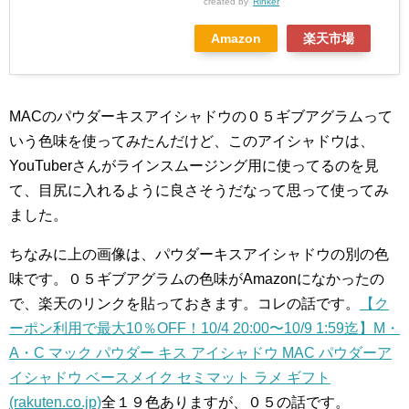
created by
Rinker
Amazon
楽天市場
MACのパウダーキスアイシャドウの０５ギブアグラムって
いう色味を使ってみたんだけど、このアイシャドウは、
YouTuberさんがラインスムージング用に使ってるのを見
て、目尻に入れるように良さそうだなって思って使ってみ
ました。
ちなみに上の画像は、パウダーキスアイシャドウの別の色
味です。０５ギブアグラムの色味がAmazonになかったの
で、楽天のリンクを貼っておきます。コレの話です。
【ク
ーポン利用で最大10％OFF！10/4 20:00〜10/9 1:59迄】M・
A・C マック パウダー キス アイシャドウ MAC パウダーア
イシャドウ ベースメイク セミマット ラメ ギフト
(rakuten.co.jp)
全１９色ありますが、０５の話です。