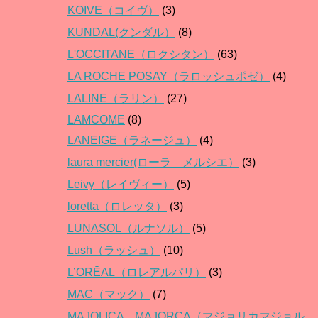
KOIVE（コイヴ）
(3)
KUNDAL(クンダル）
(8)
L'OCCITANE（ロクシタン）
(63)
LA ROCHE POSAY（ラロッシュポゼ）
(4)
LALINE（ラリン）
(27)
LAMCOME
(8)
LANEIGE（ラネージュ）
(4)
laura mercier(ローラ メルシエ）
(3)
Leivy（レイヴィー）
(5)
loretta（ロレッタ）
(3)
LUNASOL（ルナソル）
(5)
Lush（ラッシュ）
(10)
L’ORĒAL（ロレアルパリ）
(3)
MAC（マック）
(7)
MAJOLICA MAJORCA（マジョリカマジョル