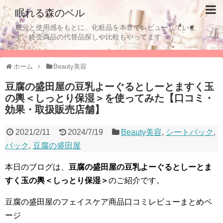
眠れる森のベル
成分と使用感をもとに、化粧品を本音でレビューしていま
す。終売商品の代替品探しや比較もやってます
ホーム
Beauty美容
豆腐の盛田屋の豆乳よーぐるとしーとますく玉
の輿＜しっとり保湿＞を使ってみた【口コミ・
効果・取扱販売店舗】
2021/2/11
2024/7/19
Beauty美容
,
シートパック
,
パック
,
豆腐の盛田屋
本日のブログは、
豆腐の盛田屋の豆乳よーぐるとしーとま
すく玉の輿＜しっとり保湿＞
のご紹介です。
豆腐の盛田屋のフェイスケア商品口コミレビューまとめペ
ージ