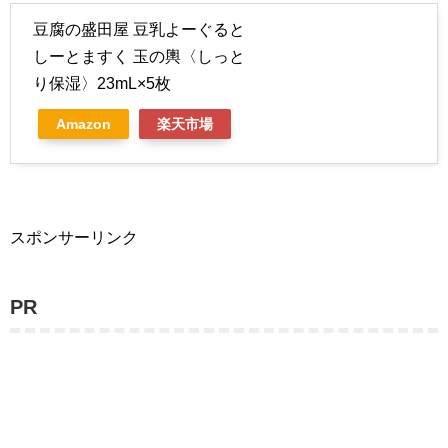
豆腐の盛田屋 豆乳よーぐると
しーとますく 玉の輿〈しっと
り保湿〉23mL×5枚
Amazon
楽天市場
スポンサーリンク
PR