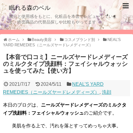
眠れる森のベル
成分と使用感をもとに、化粧品を本音でレビューしていま
す。終売商品の代替品探しや比較もやってます
ホーム
Beauty美容
コスメブランド別
NEAL’S
YARD REMEDIES（ニールズヤードレメディーズ）
【本音で口コミ】ニールズヤードレメディーズ
のミルクタイプ洗顔料：フェイシャルウォッシ
ュを使ってみた【使い方】
2021/7/17
2024/5/11
NEAL’S YARD
REMEDIES（ニールズヤードレメディーズ）
,
洗顔
本日のブログは、
ニールズヤードレメディーズのミルクタ
イプ洗顔料：フェイシャルウォッシュ
のご紹介です。
美肌を作る上で、汚れを落とすってめっちゃ大事。