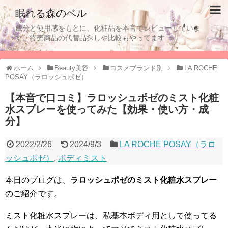
眠れる森のベル
成分と使用感をもとに、化粧品を本音でレビューしていま
す。終売商品の代替品探しや比較もやってます
ホーム
Beauty美容
コスメブランド別
LA ROCHE
POSAY（ラロッシュポゼ）
【本音で口コミ】ラロッシュポゼのミスト化粧
水スプレーを使ってみた【効果・使い方・成
分】
2022/2/26
2024/9/3
LA ROCHE POSAY（ラロ
ッシュポゼ）
,
ボディミスト
本日のブログは、
ラロッシュポゼのミスト化粧水スプレー
のご紹介です。
ミスト化粧水スプレーは、私基本ボディ用として使ってる