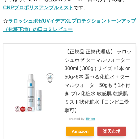
CNPプロポリスアンプルミスト
です。
☆
ラロッシュポゼUVイデアXLプロテクショントーンアップ
（化粧下地）の口コミレビュー
【正規品 正規代理店】 ラロッ
シュポゼ ターマルウォーター
300ml ( 300g ) サイズ ×1本 or
50g×6本 選べる化粧水 + ター
マルウォーター50gもう1本付
き プレ化粧水 敏感肌 乾燥肌
ミスト状化粧水【コンビニ受
取可】
created by
Rinker
Amazon
楽天市場