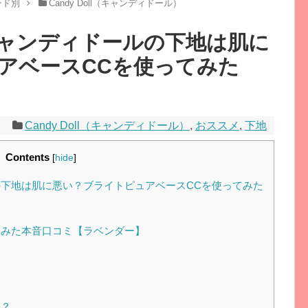
ンド別
Candy Doll（キャンディドール）
ャンディドールの下地は肌に
アベースCCを使ってみた
6
Candy Doll（キャンディドール）
,
おススメ
,
下地
Contents
[
hide
]
下地は肌に悪い？ブライトピュアベースCCを使ってみた
みた本音口コミ【ラベンダー】
？
い？