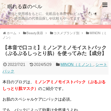
眠れる森のベル
成分と使用感をもとに、化粧品を本音でレビューしていま
す。終売商品の代替品探しや比較もやってます
ホーム
Beauty美容
コスメブランド別
MINON（ミ
ノン）
【本音で口コミ】ミノンアミノモイストパック
（ぷるぷるしっとり肌）を使ってみた【成分】
2022/7/21
2024/5/29
MINON（ミノン）
,
シート
パック
本日のブログは、
ミノンアミノモイストパック（ぷるぷる
しっとり肌マスク）
のご紹介です。
お肌のスペシャルケアにパックは必須。
でも、パックによって効果は全然違うよね。