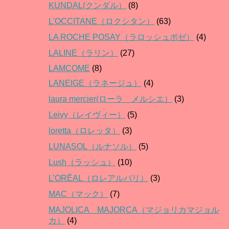
KUNDAL(クンダル）
(8)
L'OCCITANE（ロクシタン）
(63)
LA ROCHE POSAY（ラロッシュポゼ）
(4)
LALINE（ラリン）
(27)
LAMCOME
(8)
LANEIGE（ラネージュ）
(4)
laura mercier(ローラ メルシエ）
(3)
Leivy（レイヴィー）
(5)
loretta（ロレッタ）
(3)
LUNASOL（ルナソル）
(5)
Lush（ラッシュ）
(10)
L’ORĒAL（ロレアルパリ）
(3)
MAC（マック）
(7)
MAJOLICA MAJORCA（マジョリカマジョル
カ）
(4)