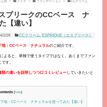
テム別
メイク
ファンデーション
CCクリーム
スプリークのCCベース ナ
た【違い】
4/2/26
CCクリーム
,
ESPRIQUE（エスプリーク）
下地：CCベース ナチュラル
のご紹介です。
んによると、単独で使うタイプではなく、あくまでファン
じです。
種類の違いを説明しつつ口コミレビュー
していきたいと
ontents
[
hide
]
下地：CCベース ナチュラルを使ってみた【違い】