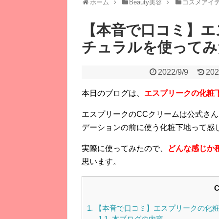
ホーム
Beauty美容
コスメアイ
【本音で口コミ】エ
チュラルを使ってみ
2022/9/9
202
本日のブログは、
エスプリークの化粧
エスプリークのCCクリームは公式さ
デーションの前に使う化粧下地って感
実際に使ってみたので、
どんな感じか
思います。
C
1.
【本音で口コミ】エスプリークの化粧
1.1.
本ブログの内容