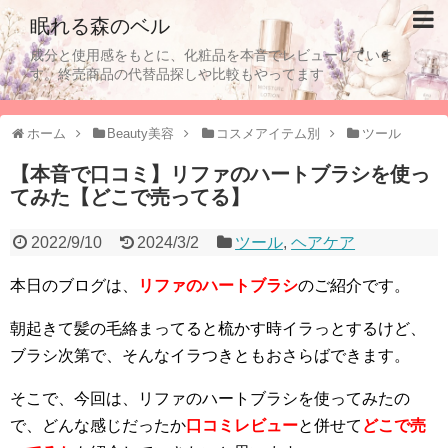
眠れる森のベル
成分と使用感をもとに、化粧品を本音でレビューしていま
す。終売商品の代替品探しや比較もやってます
ホーム
Beauty美容
コスメアイテム別
ツール
【本音で口コミ】リファのハートブラシを使っ
てみた【どこで売ってる】
2022/9/10
2024/3/2
ツール
,
ヘアケア
本日のブログは、
リファのハートブラシ
のご紹介です。
朝起きて髪の毛絡まってると梳かす時イラっとするけど、
ブラシ次第で、そんなイラつきともおさらばできます。
そこで、今回は、リファのハートブラシを使ってみたの
で、どんな感じだったか
口コミレビュー
と併せて
どこで売