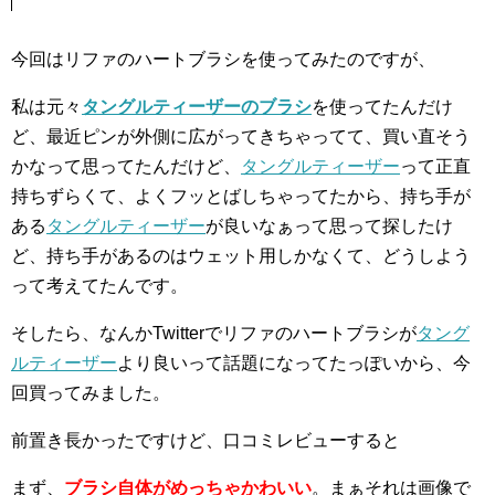
今回はリファのハートブラシを使ってみたのですが、
私は元々
タングルティーザーのブラシ
を使ってたんだけ
ど、最近ピンが外側に広がってきちゃってて、買い直そう
かなって思ってたんだけど、
タングルティーザー
って正直
持ちずらくて、よくフッとばしちゃってたから、持ち手が
ある
タングルティーザー
が良いなぁって思って探したけ
ど、持ち手があるのはウェット用しかなくて、どうしよう
って考えてたんです。
そしたら、なんかTwitterでリファのハートブラシが
タング
ルティーザー
より良いって話題になってたっぽいから、今
回買ってみました。
前置き長かったですけど、口コミレビューすると
まず、
ブラシ自体がめっちゃかわいい
。まぁそれは画像で