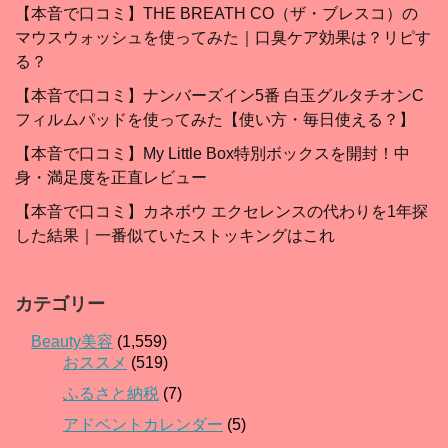
【本音で口コミ】THE BREATH CO（ザ・ブレスコ）の
マウスウォッシュを使ってみた｜口臭ケア効果は？リピす
る？
【本音で口コミ】ナンバーズイン5番 白玉グルタチオンC
フィルムパッドを使ってみた【使い方・毎日使える？】
【本音で口コミ】My Little Box特別ボックスを開封！中
身・満足度を正直レビュー
【本音で口コミ】カネボウ エクセレンスの代わりを1年探
した結果｜一番似ていたストッキングはこれ
カテゴリー
Beauty美容
(1,559)
おススメ
(519)
ふるさと納税
(7)
アドベントカレンダー
(5)