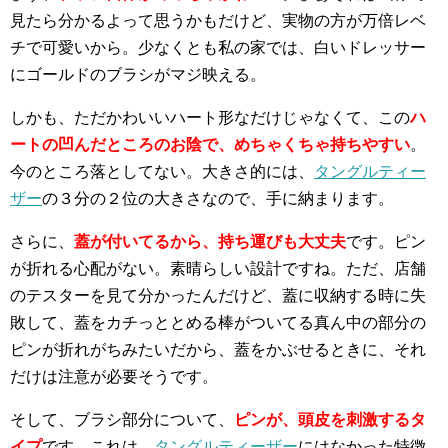
見たら分かるよって思うかもだけど、実物の方が万倍レベ
チで可愛いから。少なくとも私の家では、白いドレッサー
にゴールドのブラシがマジ映える。
しかも、ただかわいいハート形なだけじゃなくて、この
ハ
ートの凹んだところのお陰で、めちゃくちゃ持ちやすい
。
今のところ落としてない。大きさ的には、
タングルティー
ザー
の３分の２位の大きさなので、手に納まります。
さらに、
蓋が付いてるから、持ち運びも大丈夫
です。ピン
が折れる心配がない。素晴らしい設計ですね。ただ、店舗
のテスターを見て分かったんだけど、蓋に収納する時に失
敗して、蓋をカチっととめる棒がついてる真ん中の部分の
ピンが折れがちみたいだから、蓋をかぶせるときに、それ
だけは注意が必要そうです。
そして、ブラシ部分について、
ピンが、頭皮を刺激するタ
イプ
です。これは、
タングルティーザー
にはなかった特徴