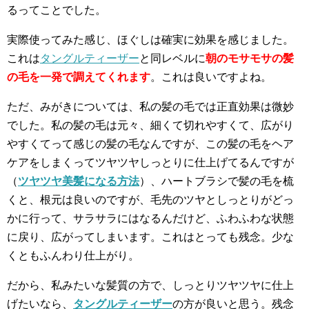
るってことでした。
実際使ってみた感じ、ほぐしは確実に効果を感じました。
これは
タングルティーザー
と同レベルに
朝のモサモサの髪
の毛を一発で調えてくれます
。これは良いですよね。
ただ、みがきについては、私の髪の毛では正直効果は微妙
でした。私の髪の毛は元々、細くて切れやすくて、広がり
やすくてって感じの髪の毛なんですが、この髪の毛をヘア
ケアをしまくってツヤツヤしっとりに仕上げてるんですが
（
ツヤツヤ美髪になる方法
）、ハートブラシで髪の毛を梳
くと、根元は良いのですが、毛先のツヤとしっとりがどっ
かに行って、サラサラにはなるんだけど、ふわふわな状態
に戻り、広がってしまいます。これはとっても残念。少な
くともふんわり仕上がり。
だから、私みたいな髪質の方で、しっとりツヤツヤに仕上
げたいなら、
タングルティーザー
の方が良いと思う。残念