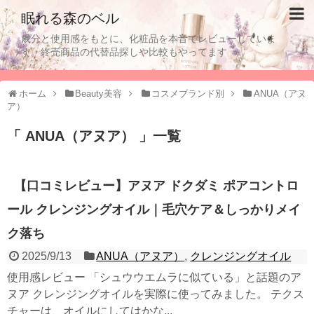
眠れる森のベル
成分と使用感をもとに、化粧品を本音でレビューしていま
す。終売商品の代替品探しや比較もやってます
ホーム
Beauty美容
コスメブランド別
ANUA（アヌ
ア）
「 ANUA（アヌア） 」一覧
【口コミレビュー】アヌア ドクダミ ポアコントロ
ール クレンジングオイル｜毛穴ケア＆しっかりメイ
ク落ち
2025/9/13
ANUA（アヌア）
,
クレンジングオイル
使用感レビュー 「シュウウエムラに似ている」と話題のア
ヌア クレンジングオイルを実際に使ってみました。 テクス
チャーは、オイルにしてはかな...