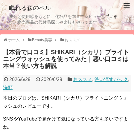
眠れる森のベル
成分と使用感をもとに、化粧品を本音でレビューしていま
す。終売商品の代替品探しや比較もやってます
ホーム
Beauty美容
おススメ
【本音で口コミ】SHIKARI（シカリ）ブライト
ニングウォッシュを使ってみた｜悪い口コミは
本当？使い方も解説
2026/6/29
2026/6/29
おススメ
,
洗い流すパック
,
洗顔
本日のブログは、SHIKARI（シカリ）
ブライトニングウォ
ッシュのレビューです。
SNSやYouTubeで見かけて気になっている方も多いですよ
ね。