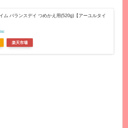
ム バランスデイ つめかえ用(520g)【アーユルタイ
nker
楽天市場