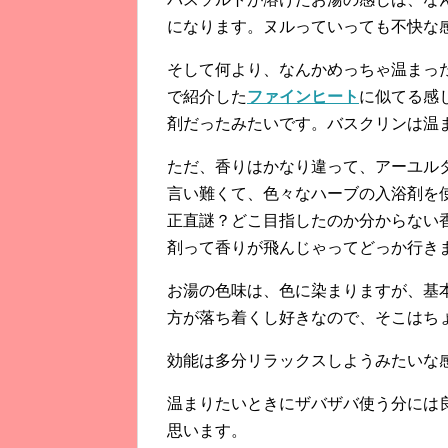
になります。ヌルっていっても不快な
そして何より、なんかめっちゃ温まっ
で紹介した
ファインヒート
に似てる感
剤だったみたいです。バスクリンは温
ただ、香りはかなり違って、アーユル
言い難くて、色々なハーブの入浴剤を
正直謎？どこ目指したのか分からない
剤って香りが飛んじゃってどっか行き
お湯の色味は、色に染まりますが、基
方が落ち着くし好きなので、そこはち
効能は多分リラックスしようみたいな
温まりたいときにザバザバ使う分には
思います。