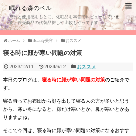
眠れる森のベル
成分と使用感をもとに、化粧品を本音でレビューしていま
す。終売商品の代替品探しや比較もやってます
ホーム
Beauty美容
おススメ
寝る時に顔が寒い問題の対策
2023/12/11
2024/6/12
おススメ
本日のブログは、
寝る時に顔が寒い問題の対策
のご紹介で
す。
寝る時ってお布団から顔を出して寝る人の方が多いと思う
から、寒い冬になると、顔だけ寒いとか、鼻が寒いとかあ
りますよね。
そこで今回は、寝る時に顔が寒い問題の対策になるおすす