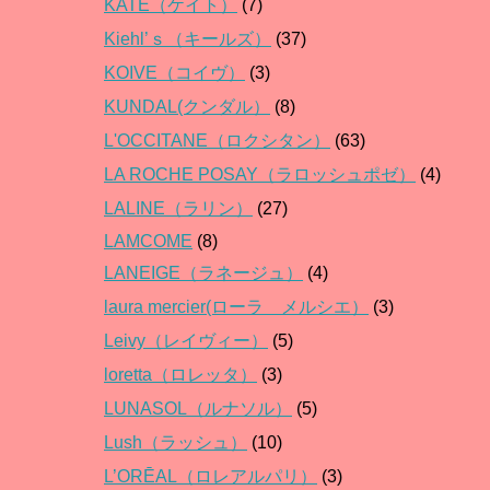
KATE（ケイト）
(7)
Kiehl’ｓ（キールズ）
(37)
KOIVE（コイヴ）
(3)
KUNDAL(クンダル）
(8)
L'OCCITANE（ロクシタン）
(63)
LA ROCHE POSAY（ラロッシュポゼ）
(4)
LALINE（ラリン）
(27)
LAMCOME
(8)
LANEIGE（ラネージュ）
(4)
laura mercier(ローラ メルシエ）
(3)
Leivy（レイヴィー）
(5)
loretta（ロレッタ）
(3)
LUNASOL（ルナソル）
(5)
Lush（ラッシュ）
(10)
L’ORĒAL（ロレアルパリ）
(3)