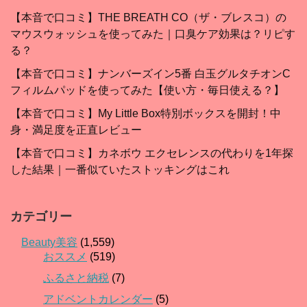
【本音で口コミ】THE BREATH CO（ザ・ブレスコ）の
マウスウォッシュを使ってみた｜口臭ケア効果は？リピす
る？
【本音で口コミ】ナンバーズイン5番 白玉グルタチオンC
フィルムパッドを使ってみた【使い方・毎日使える？】
【本音で口コミ】My Little Box特別ボックスを開封！中
身・満足度を正直レビュー
【本音で口コミ】カネボウ エクセレンスの代わりを1年探
した結果｜一番似ていたストッキングはこれ
カテゴリー
Beauty美容
(1,559)
おススメ
(519)
ふるさと納税
(7)
アドベントカレンダー
(5)