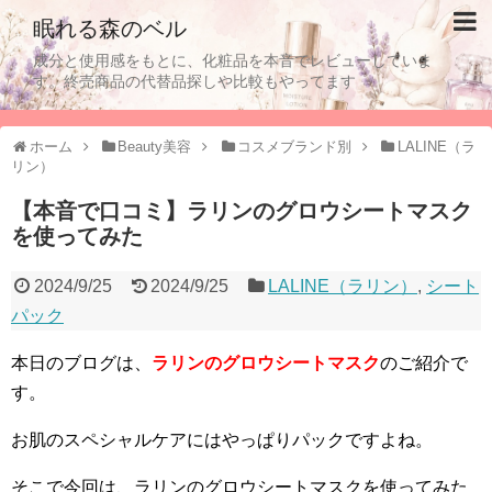
眠れる森のベル
成分と使用感をもとに、化粧品を本音でレビューしていま
す。終売商品の代替品探しや比較もやってます
ホーム
Beauty美容
コスメブランド別
LALINE（ラ
リン）
【本音で口コミ】ラリンのグロウシートマスク
を使ってみた
2024/9/25
2024/9/25
LALINE（ラリン）
,
シート
パック
本日のブログは、
ラリンのグロウシートマスク
のご紹介で
す。
お肌のスペシャルケアにはやっぱりパックですよね。
そこで今回は、ラリンのグロウシートマスクを使ってみた