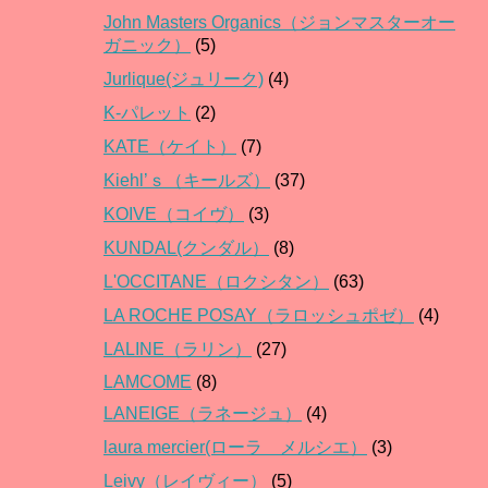
John Masters Organics（ジョンマスターオー
ガニック）
(5)
Jurlique(ジュリーク)
(4)
K-パレット
(2)
KATE（ケイト）
(7)
Kiehl’ｓ（キールズ）
(37)
KOIVE（コイヴ）
(3)
KUNDAL(クンダル）
(8)
L'OCCITANE（ロクシタン）
(63)
LA ROCHE POSAY（ラロッシュポゼ）
(4)
LALINE（ラリン）
(27)
LAMCOME
(8)
LANEIGE（ラネージュ）
(4)
laura mercier(ローラ メルシエ）
(3)
Leivy（レイヴィー）
(5)