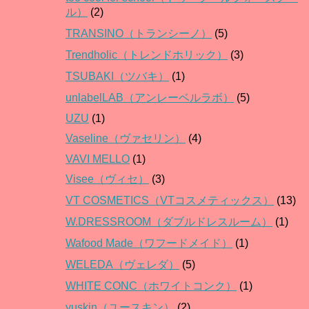
ル）
(2)
TRANSINO（トランシーノ）
(5)
Trendholic（トレンドホリック）
(3)
TSUBAKI（ツバキ）
(1)
unlabelLAB（アンレーベルラボ）
(5)
UZU
(1)
Vaseline（ヴァセリン）
(4)
VAVI MELLO
(1)
Visee（ヴィセ）
(3)
VT COSMETICS（VTコスメティックス）
(13)
W.DRESSROOM（ダブルドレスルーム）
(1)
Wafood Made（ワフードメイド）
(1)
WELEDA（ヴェレダ）
(5)
WHITE CONC（ホワイトコンク）
(1)
yuskin（ユースキン）
(2)