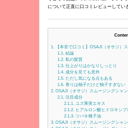
について正直に口コミレビューしてい
Conten
1.
【本音で口コミ】OSAJI（オサジ）ス
1.1.
結論
1.2.
私の髪質
1.3.
仕上がりはかなりしっとり
1.4.
成分を見ても意外
1.5.
ただし気になる点もある
1.6.
香りは柚子だけど柚子すぎない
2.
OSAJI（オサジ）スムージングシャンプ
2.1.
注目成分
2.1.1.
ユズ果実エキス
2.1.2.
ヒアルロン酸ヒドロキシプ
2.1.3.
ツバキ種子油
3.
OSAJI（オサジ）スムージングシャン