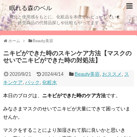
眠れる森のベル
成分と使用感をもとに、化粧品を本音でレビューしていま
す。終売商品の代替品探しや比較もやってます
ホーム
Beauty美容
ニキビができた時のスキンケア方法【マスクの
せいでニキビができた時の対処法】
2020/9/21
2024/4/14
Beauty美容
,
おススメ
,
ス
キンケア
,
パック
,
化粧水
本日のブログは、
ニキビができた時のケア方法
です。
みなさまマスクのせいでニキビが大量にできて困っていま
せんか。
マスクをすることにより加湿されて肌に良いかと思いき