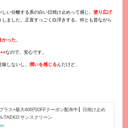
かしい分離する系の白い日焼け止めって感じ。
塗り広げ
きしました。正直すっごく白浮きする。何とも昔ながら
良かった
。
++
なので、安心です。
乾燥しないし、
潤いを感じる
んだけど、
プラス+最大400円OFFクーポン配布中】日焼け止め
ルTAEKO サンスクリーン
nker