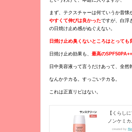
まず、テクスチャーは何ていうか昔懐
やすくて伸びは良かった
ですが、白浮
の日焼け止め感がぬぐえない。
日焼け止め臭くないところはとっても
日焼け止め効果も、
最高のSPF50PA++
日中美容液って言うだけあって、全然
なんかテカる。すっごいテカる。
これは正直リピはない。
【くらしに
ノンケミカ
created by
Ri