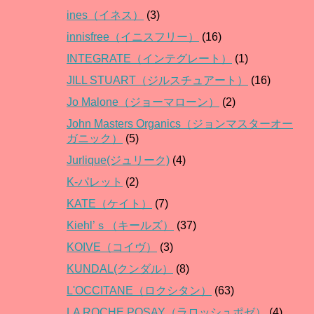
ines（イネス）
(3)
innisfree（イニスフリー）
(16)
INTEGRATE（インテグレート）
(1)
JILL STUART（ジルスチュアート）
(16)
Jo Malone（ジョーマローン）
(2)
John Masters Organics（ジョンマスターオー
ガニック）
(5)
Jurlique(ジュリーク)
(4)
K-パレット
(2)
KATE（ケイト）
(7)
Kiehl’ｓ（キールズ）
(37)
KOIVE（コイヴ）
(3)
KUNDAL(クンダル）
(8)
L'OCCITANE（ロクシタン）
(63)
LA ROCHE POSAY（ラロッシュポゼ）
(4)