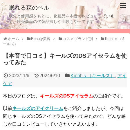
眠れる森のベル
成分と使用感をもとに、化粧品を本音でレビューしていま
す。終売商品の代替品探しや比較もやってます
ホーム
Beauty美容
コスメブランド別
Kiehl’ｓ（キ
ールズ）
【本音で口コミ】キールズのDSアイセラムを使
ってみた
2023/11/6
2024/6/10
Kiehl’ｓ（キールズ）
,
アイ
ケア
本日のブログは、
キールズのDSアイセラム
のご紹介です。
以前
キールズのアイクリーム
をご紹介しましたが、今回は
同じキールズのDSアイセラムを使ってみたので、どんな感
じか口コミレビューしていきたいと思います。