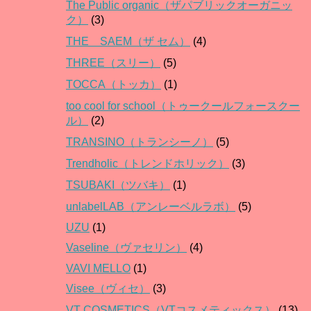
The Public organic（ザパブリックオーガニッ
ク）
(3)
THE SAEM（ザ セム）
(4)
THREE（スリー）
(5)
TOCCA（トッカ）
(1)
too cool for school（トゥークールフォースクー
ル）
(2)
TRANSINO（トランシーノ）
(5)
Trendholic（トレンドホリック）
(3)
TSUBAKI（ツバキ）
(1)
unlabelLAB（アンレーベルラボ）
(5)
UZU
(1)
Vaseline（ヴァセリン）
(4)
VAVI MELLO
(1)
Visee（ヴィセ）
(3)
VT COSMETICS（VTコスメティックス）
(13)