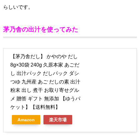
らしいです。
茅乃舎の出汁を使ってみた
【茅乃舎だし】 かやのや だし
8g×30袋 240g 久原本家 あごだ
し 出汁パック だしパック ダシ
つゆ 九州産 あご だしの素 出汁
粉末 出し 煮干 お取り寄せグル
メ 贈答 ギフト 無添加 【ゆうパ
ケット】【送料無料】
Amazon
楽天市場