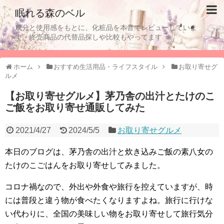
眠れる森のベル
成分と使用感をもとに、化粧品を本音でレビューしていま
す。終売商品の代替品探しや比較もやってます
ホーム
おすすめ生活用品・ライフスタイル
お取り寄せグ
ルメ
【お取り寄せグルメ】茅乃舎の出汁とたけのこ
ご飯をお取り寄せ通販してみた
2021/4/27
2024/5/5
お取り寄せグルメ
本日のブログは、茅乃舎の出汁と炊き込みご飯の素八女の
たけのこごはんをお取り寄せしてみました。
コロナ禍なので、外出や外食や旅行を控えていますが、時
には普段と違う物が食べたくなりますよね。旅行に行けな
い代わりに、全国の美味しい物をお取り寄せして旅行気分