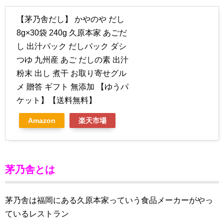
【茅乃舎だし】 かやのや だし
8g×30袋 240g 久原本家 あごだ
し 出汁パック だしパック ダシ
つゆ 九州産 あご だしの素 出汁
粉末 出し 煮干 お取り寄せグル
メ 贈答 ギフト 無添加 【ゆうパ
ケット】【送料無料】
Amazon
楽天市場
茅乃舎とは
茅乃舎は福岡にある久原本家っていう食品メーカーがやっ
ているレストラン