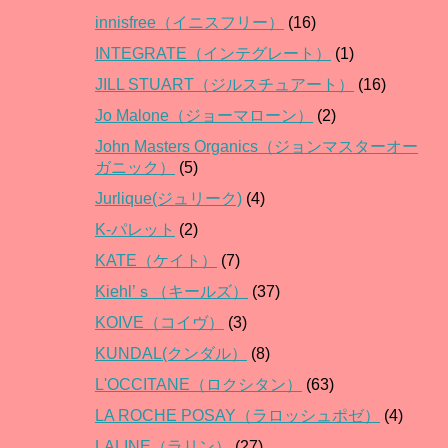
innisfree（イニスフリー）
(16)
INTEGRATE（インテグレート）
(1)
JILL STUART（ジルスチュアート）
(16)
Jo Malone（ジョーマローン）
(2)
John Masters Organics（ジョンマスターオー
ガニック）
(5)
Jurlique(ジュリーク)
(4)
K-パレット
(2)
KATE（ケイト）
(7)
Kiehl’ｓ（キールズ）
(37)
KOIVE（コイヴ）
(3)
KUNDAL(クンダル）
(8)
L'OCCITANE（ロクシタン）
(63)
LA ROCHE POSAY（ラロッシュポゼ）
(4)
LALINE（ラリン）
(27)