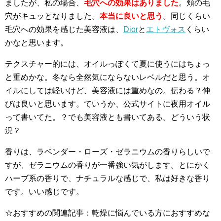
ましたが、私の場合、
毛穴への効果はありました
。頬の毛
穴がキュッとなりました。
本当に良いと思う
。同じくらい
毛穴への効果を感じた美容液は、
Dior
と
エトヴォス
くらい
かなと思います。
テクスチャー的には、オイルっぽくて夏に使うにはちょっ
と重めかな。冬なら全然気にならないレベルだと思う。オ
イルにしては軽いけど、美容液には重めなの。伝わる？伸
びは良いと思います。ていうか、公式サイトに夜用オイル
って書いてた。？でも美容液とも書いてある。どういう状
況？
香りは、ラベンダー・ローズ・ゼラニウムの香りらしいで
すが、ゼラニウムの香りが一番強い気がします。とにかく
ハーブ系の香りで、ナチュラルな感じで、私は好きな香り
です。いい感じです。
☆おすすめの関連記事：乾燥に悩んでいる方におすすめな