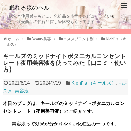
眠れる森のベル
成分と使用感をもとに、化粧品を本音でレビューしていま
す。終売商品の代替品探しや比較もやってます
ホーム
Beauty美容
コスメブランド別
Kiehl’ｓ（キ
ールズ）
キールズのミッドナイトボタニカルコンセント
レート夜用美容液を使ってみた【口コミ・使い
方】
2021/8/14
2024/7/19
Kiehl’ｓ（キールズ）
,
おス
スメ
,
美容液
本日のブログは、
キールズのミッドナイトボタニカルコン
セントレート（夜用美容液）
のご紹介です。
美容液って効果が分かりやすい化粧品の一つです。