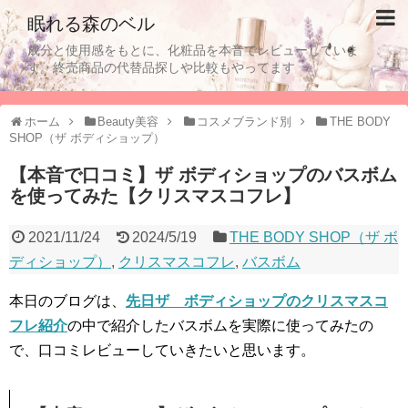
眠れる森のベル
成分と使用感をもとに、化粧品を本音でレビューしていま
す。終売商品の代替品探しや比較もやってます
ホーム
Beauty美容
コスメブランド別
THE BODY
SHOP（ザ ボディショップ）
【本音で口コミ】ザ ボディショップのバスボム
を使ってみた【クリスマスコフレ】
2021/11/24
2024/5/19
THE BODY SHOP（ザ ボ
ディショップ）
,
クリスマスコフレ
,
バスボム
本日のブログは、
先日ザ ボディショップのクリスマスコ
フレ紹介
の中で紹介したバスボムを実際に使ってみたの
で、口コミレビューしていきたいと思います。