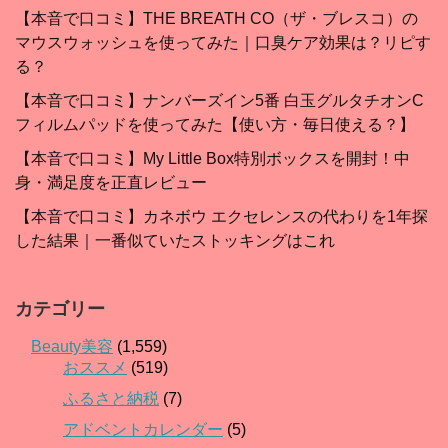
【本音で口コミ】THE BREATH CO（ザ・ブレスコ）の
マウスウォッシュを使ってみた｜口臭ケア効果は？リピす
る？
【本音で口コミ】ナンバーズイン5番 白玉グルタチオンC
フィルムパッドを使ってみた【使い方・毎日使える？】
【本音で口コミ】My Little Box特別ボックスを開封！中
身・満足度を正直レビュー
【本音で口コミ】カネボウ エクセレンスの代わりを1年探
した結果｜一番似ていたストッキングはこれ
カテゴリー
Beauty美容
(1,559)
おススメ
(519)
ふるさと納税
(7)
アドベントカレンダー
(5)