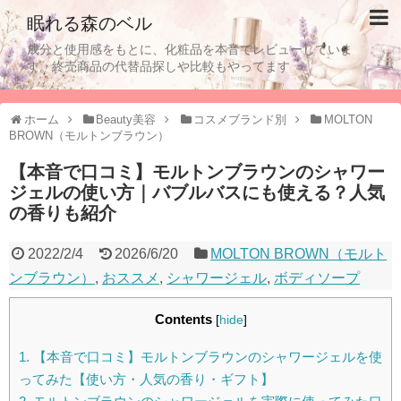
眠れる森のベル
成分と使用感をもとに、化粧品を本音でレビューしていま
す。終売商品の代替品探しや比較もやってます
ホーム
Beauty美容
コスメブランド別
MOLTON
BROWN（モルトンブラウン）
【本音で口コミ】モルトンブラウンのシャワー
ジェルの使い方｜バブルバスにも使える？人気
の香りも紹介
2022/2/4
2026/6/20
MOLTON BROWN（モルト
ンブラウン）
,
おススメ
,
シャワージェル
,
ボディソープ
Contents
[
hide
]
1.
【本音で口コミ】モルトンブラウンのシャワージェルを使
ってみた【使い方・人気の香り・ギフト】