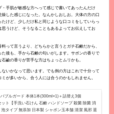
プ・手肌が敏感な方へって感じで書いてあったんだけ
乾燥した感じになった。なんかしおしお。大体の方の口
ったけど、少しだけ私と同じような口コミをしていらっ
は思うけど、そうなることもあるよってお伝えしてお
香料って言うより、どちらかと言うとガチ石鹸だから、
った後も、手から石鹸の匂いがします。サボンの香りで
な石鹼の香りが苦手な方はちょっとムリかも。
しないかなって思います。でも例の方はこれで十分って
コミが多いから、合う人には合うのかもしれません。
バブルガード 本体1本(300ml×1)＋詰替え3個
×3)セット【手洗い石けん 石鹸 ハンドソープ 殺菌 除菌 消
 泡タイプ 無添加 日本製 シャボン玉本舗 清潔 風邪 退