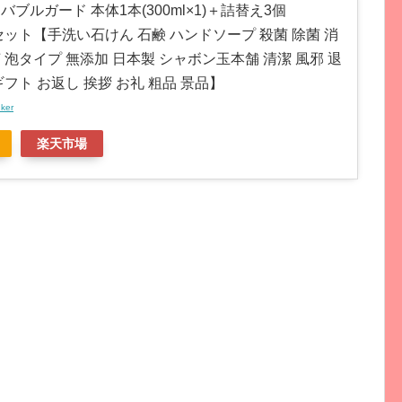
バブルガード 本体1本(300ml×1)＋詰替え3個
×3)セット【手洗い石けん 石鹸 ハンドソープ 殺菌 除菌 消
 泡タイプ 無添加 日本製 シャボン玉本舗 清潔 風邪 退
ギフト お返し 挨拶 お礼 粗品 景品】
nker
楽天市場