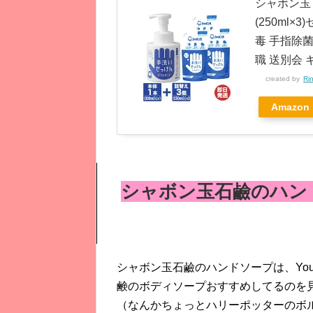
シャボン玉 
(250ml
毒 手指除菌
職 送別会 
created by
Ri
Amazon
シャボン玉石鹼のハン
シャボン玉石鹼のハンドソープは、You
鹸のボディソープおすすめしてるのを
（なんかちょっとハリーポッターのボ