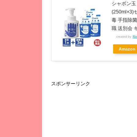
シャボン玉 
(250ml
毒 手指除菌
職 送別会 
created by
Ri
Amazon
スポンサーリンク