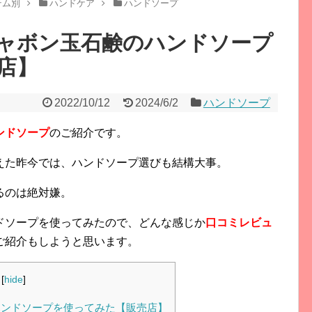
テム別
ハンドケア
ハンドソープ
ャボン玉石鹸のハンドソープ
店】
2022/10/12
2024/6/2
ハンドソープ
ンドソープ
のご紹介です。
えた昨今では、ハンドソープ選びも結構大事。
るのは絶対嫌。
ドソープを使ってみたので、どんな感じか
口コミレビュ
ご紹介もしようと思います。
[
hide
]
ンドソープを使ってみた【販売店】