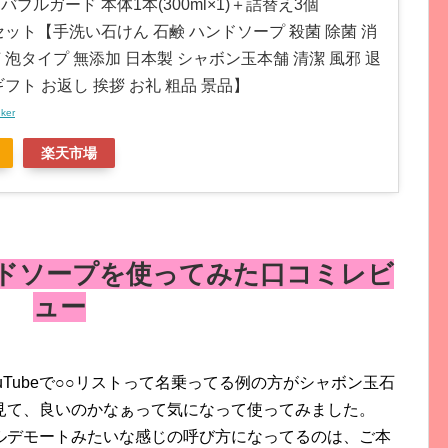
バブルガード 本体1本(300ml×1)＋詰替え3個
×3)セット【手洗い石けん 石鹸 ハンドソープ 殺菌 除菌 消
 泡タイプ 無添加 日本製 シャボン玉本舗 清潔 風邪 退
ギフト お返し 挨拶 お礼 粗品 景品】
nker
楽天市場
ドソープを使ってみた口コミレビ
ュー
Tubeで○○リストって名乗ってる例の方がシャボン玉石
見て、良いのかなぁって気になって使ってみました。
ルデモートみたいな感じの呼び方になってるのは、ご本