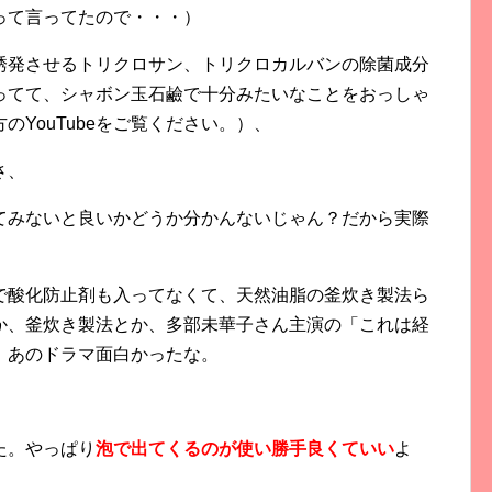
って言ってたので・・・）
誘発させるトリクロサン、トリクロカルバンの除菌成分
ってて、シャボン玉石鹼で十分みたいなことをおっしゃ
YouTubeをご覧ください。）、
さ、
てみないと良いかどうか分かんないじゃん？だから実際
で酸化防止剤も入ってなくて、天然油脂の釜炊き製法ら
か、釜炊き製法とか、多部未華子さん主演の「これは経
。あのドラマ面白かったな。
た。やっぱり
泡で出てくるのが使い勝手良くていい
よ