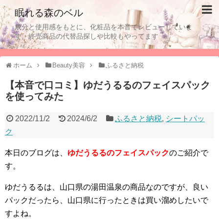
眠れる森のベル
成分と使用感をもとに、化粧品を本音でレビューしていま
す。終売商品の代替品探しや比較もやってます
ホーム
Beauty美容
ふるさと納税
【本音で口コミ】ゆだうるるのフェイスパック
を使ってみた
2022/11/2
2024/6/2
ふるさと納税
,
シートパッ
ク
本日のブログは、
ゆだうるるのフェイスパック
のご紹介で
す。
ゆだうるるは、山口県の湯田温泉の商品なのですが、良い
パックだったら、山口県に行ったときは買い溜めしたいで
すよね。