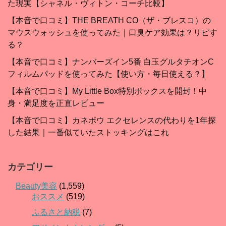
た現実【シャネル・ヴィトン・コーチ比較】
【本音で口コミ】THE BREATH CO（ザ・ブレスコ）の
マウスウォッシュを使ってみた｜口臭ケア効果は？リピす
る？
【本音で口コミ】ナンバーズイン5番 白玉グルタチオンC
フィルムパッドを使ってみた【使い方・毎日使える？】
【本音で口コミ】My Little Box特別ボックスを開封！中
身・満足度を正直レビュー
【本音で口コミ】カネボウ エクセレンスの代わりを1年探
した結果｜一番似ていたストッキングはこれ
カテゴリー
Beauty美容
(1,559)
おススメ
(519)
ふるさと納税
(7)