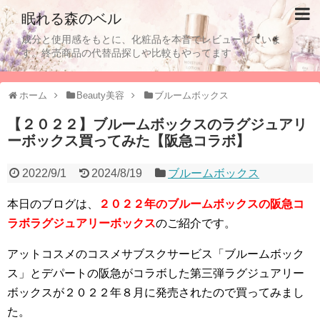
眠れる森のベル
成分と使用感をもとに、化粧品を本音でレビューしていま
す。終売商品の代替品探しや比較もやってます
ホーム
Beauty美容
ブルームボックス
【２０２２】ブルームボックスのラグジュアリ
ーボックス買ってみた【阪急コラボ】
2022/9/1
2024/8/19
ブルームボックス
本日のブログは、
２０２２年のブルームボックスの阪急コ
ラボラグジュアリーボックス
のご紹介です。
アットコスメのコスメサブスクサービス「ブルームボック
ス」とデパートの阪急がコラボした第三弾ラグジュアリー
ボックスが２０２２年８月に発売されたので買ってみまし
た。