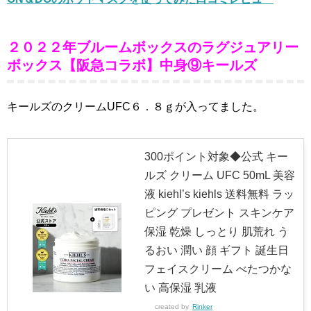
２０２２年ブルームボックスのラグジュアリー
ボックス【阪急コラボ】中身⑨キールズ
キールズのクリームUFC６．８ｇが入ってました。
300ポイント対象◆公式 キー
ルズ クリーム UFC 50mL 美容
液 kiehl’s kiehls 送料無料 ラッ
ピング プレゼント スキンケア
保湿 乾燥 しっとり 肌荒れ う
るおい 潤い 顔 ギフト 誕生日
フェイスクリーム べたつかな
い 高保湿 乳液
created by
Rinker